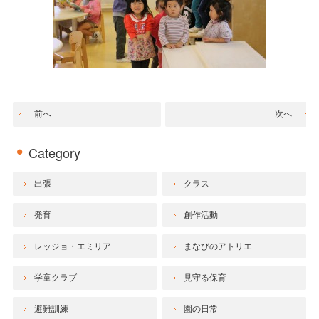
前へ
次へ
Category
出張
クラス
発育
創作活動
レッジョ・エミリア
まなびのアトリエ
学童クラブ
見守る保育
避難訓練
園の日常