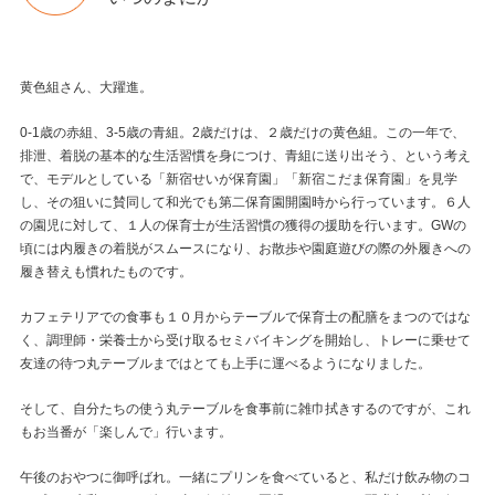
黄色組さん、大躍進。
0-1歳の赤組、3-5歳の青組。2歳だけは、２歳だけの黄色組。この一年で、
排泄、着脱の基本的な生活習慣を身につけ、青組に送り出そう、という考え
で、モデルとしている「新宿せいが保育園」「新宿こだま保育園」を見学
し、その狙いに賛同して和光でも第二保育園開園時から行っています。６人
の園児に対して、１人の保育士が生活習慣の獲得の援助を行います。GWの
頃には内履きの着脱がスムースになり、お散歩や園庭遊びの際の外履きへの
履き替えも慣れたものです。
カフェテリアでの食事も１０月からテーブルで保育士の配膳をまつのではな
く、調理師・栄養士から受け取るセミバイキングを開始し、トレーに乗せて
友達の待つ丸テーブルまではとても上手に運べるようになりました。
そして、自分たちの使う丸テーブルを食事前に雑巾拭きするのですが、これ
もお当番が「楽しんで」行います。
午後のおやつに御呼ばれ。一緒にプリンを食べていると、私だけ飲み物のコ