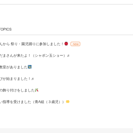
TOPICS
んから 祭り・園児踊りに参加しました！
new
だまさんが来たよ！（シャボン玉ショー）♬
教室がありました
びが始まりました！♬
の飾り付けをしました
い指導を受けました（青A組（３歳児））