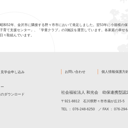
昭和52年、金沢市に隣接する野々市市において発足しました。翌53年に小規模の
子育て支援センター」、「学童クラブ」の3施設を運営しています。各家庭の幸せ
日々取組んでいます。
お問い合わせ
個人情報保護方
と見学会申し込み
ター
社会福祉法人 和光会
幼保連携型認
表のダウンロード
〒921-8812 石川県野々市市扇が丘15-5
TEL ： 076-248-6250 ／ FAX ： 076-294