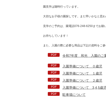
園見学は随時行っています。
大切なお子様の園探しです。まだ早いかなと思わ
見学のご予約は、園電話076-248-6250
お待ちしています！
また、入園の際に必要な用品は下記の資料をご参
令和7年度 和光 入園のご
入園準備について ０歳児
入園準備について １歳児
入園準備について ２歳児
入園準備について 3,4,5歳
駐車場について