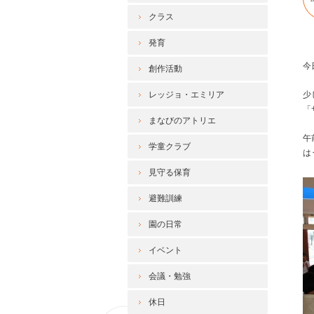
クラス
発育
今
創作活動
レッジョ・エミリア
少
「
まなびのアトリエ
午
学童クラブ
は
見守る保育
避難訓練
園の日常
イベント
会議・勉強
休日