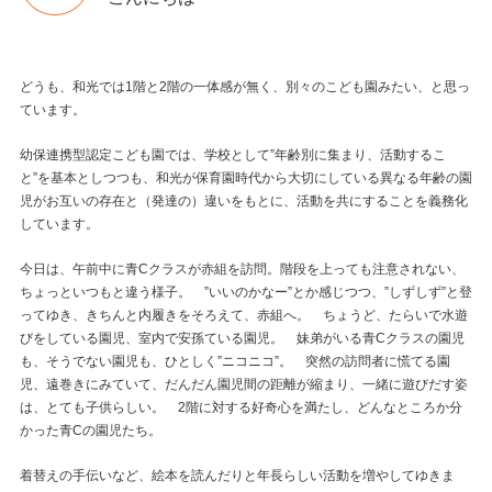
どうも、和光では1階と2階の一体感が無く、別々のこども園みたい、と思っ
ています。
幼保連携型認定こども園では、学校として”年齢別に集まり、活動するこ
と”を基本としつつも、和光が保育園時代から大切にしている異なる年齢の園
児がお互いの存在と（発達の）違いをもとに、活動を共にすることを義務化
しています。
今日は、午前中に青Cクラスが赤組を訪問。階段を上っても注意されない、
ちょっといつもと違う様子。 ”いいのかなー”とか感じつつ、”しずしず”と登
ってゆき、きちんと内履きをそろえて、赤組へ。 ちょうど、たらいで水遊
びをしている園児、室内で安孫ている園児。 妹弟がいる青Cクラスの園児
も、そうでない園児も、ひとしく”ニコニコ”。 突然の訪問者に慌てる園
児、遠巻きにみていて、だんだん園児間の距離が縮まり、一緒に遊びだす姿
は、とても子供らしい。 2階に対する好奇心を満たし、どんなところか分
かった青Cの園児たち。
着替えの手伝いなど、絵本を読んだりと年長らしい活動を増やしてゆきま