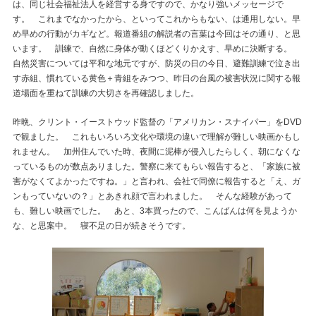
は、同じ社会福祉法人を経営する身ですので、かなり強いメッセージで
す。 これまでなかったから、といってこれからもない、は通用しない。早
め早めの行動がカギなど。報道番組の解説者の言葉は今回はその通り、と思
います。 訓練で、自然に身体が動くほどくりかえす、早めに決断する。
自然災害については平和な地元ですが、防災の日の今日、避難訓練で泣き出
す赤組、慣れている黄色＋青組をみつつ、昨日の台風の被害状況に関する報
道場面を重ねて訓練の大切さを再確認しました。
昨晩、クリント・イーストウッド監督の「アメリカン・スナイパー」をDVD
で観ました。 これもいろいろ文化や環境の違いで理解が難しい映画かもし
れません。 加州住んでいた時、夜間に泥棒が侵入したらしく、朝になくな
っているものが数点ありました。警察に来てもらい報告すると、「家族に被
害がなくてよかったですね。」と言われ、会社で同僚に報告すると「え、ガ
ンもっていないの？」とあきれ顔で言われました。 そんな経験があって
も、難しい映画でした。 あと、3本買ったので、こんばんは何を見ようか
な、と思案中。 寝不足の日が続きそうです。