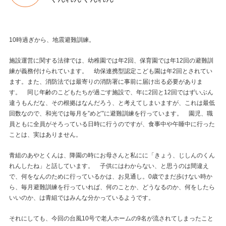
10時過ぎから、地震避難訓練。
施設運営に関する法律では、幼稚園では年2回、保育園では年12回の避難訓
練が義務付けられています。 幼保連携型認定こども園は年2回とされてい
ます。また、消防法では最寄りの消防署に事前に届け出る必要がありま
す。 同じ年齢のこどもたちが過ごす施設で、年に2回と12回ではずいぶん
違うもんだな、その根拠はなんだろう、と考えてしまいますが、これは最低
回数なので、和光では毎月を”めど”に避難訓練を行っています。 園児、職
員ともに全員がそろっている日時に行うのですが、食事中や午睡中に行った
ことは、実はありません。
青組のあやとくんは、降園の時にお母さんと私にに「きょう、じしんのくん
れんしたね」と話しています。 子供にはわからない、と思うのは間違え
で、何をなんのために行っているかは、お見通し。0歳でまだ歩けない時か
ら、毎月避難訓練を行っていれば、何のことか、どうなるのか、何をしたら
いいのか、は青組ではみんな分かっているようです。
それにしても、今回の台風10号で老人ホームの9名が流されてしまったこと