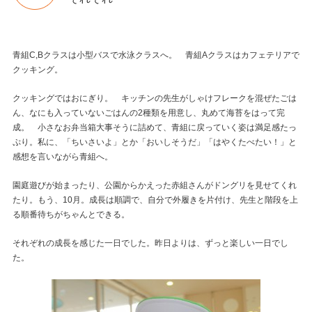
青組C,Bクラスは小型バスで水泳クラスへ。 青組Aクラスはカフェテリアで
クッキング。
クッキングではおにぎり。 キッチンの先生がしゃけフレークを混ぜたごは
ん、なにも入っていないごはんの2種類を用意し、丸めて海苔をはって完
成。 小さなお弁当箱大事そうに詰めて、青組に戻っていく姿は満足感たっ
ぷり。私に、「ちいさいよ」とか「おいしそうだ」「はやくたべたい！」と
感想を言いながら青組へ。
園庭遊びが始まったり、公園からかえった赤組さんがドングリを見せてくれ
たり。もう、10月。成長は順調で、自分で外履きを片付け、先生と階段を上
る順番待ちがちゃんとできる。
それぞれの成長を感じた一日でした。昨日よりは、ずっと楽しい一日でし
た。