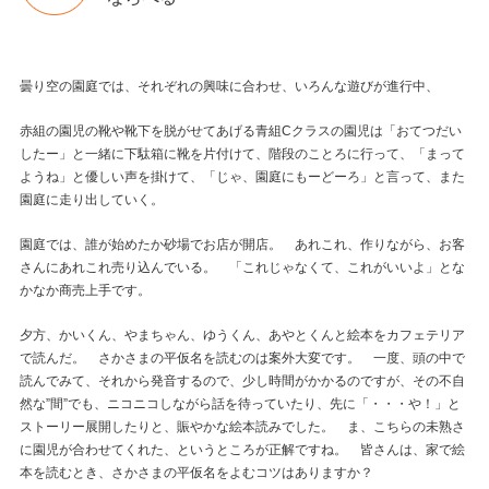
曇り空の園庭では、それぞれの興味に合わせ、いろんな遊びが進行中、
赤組の園児の靴や靴下を脱がせてあげる青組Cクラスの園児は「おてつだい
したー」と一緒に下駄箱に靴を片付けて、階段のことろに行って、「まって
ようね」と優しい声を掛けて、「じゃ、園庭にもーどーろ」と言って、また
園庭に走り出していく。
園庭では、誰が始めたか砂場でお店が開店。 あれこれ、作りながら、お客
さんにあれこれ売り込んでいる。 「これじゃなくて、これがいいよ」とな
かなか商売上手です。
夕方、かいくん、やまちゃん、ゆうくん、あやとくんと絵本をカフェテリア
で読んだ。 さかさまの平仮名を読むのは案外大変です。 一度、頭の中で
読んでみて、それから発音するので、少し時間がかかるのですが、その不自
然な”間”でも、ニコニコしながら話を待っていたり、先に「・・・や！」と
ストーリー展開したりと、賑やかな絵本読みでした。 ま、こちらの未熟さ
に園児が合わせてくれた、というところが正解ですね。 皆さんは、家で絵
本を読むとき、さかさまの平仮名をよむコツはありますか？