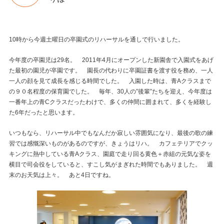
10時から今週土曜日の卒園式のリハーサルを通しで行いました。
今年度の卒園児は29名。 2011年4月にオープンした新園舎で入園式をあげ
た最初の園児が卒園です。 園長の代わりに卒園証書を渡す役を務め、一人
一人の顔を見て成長を感じる時間でした。 入園した時は、青Aクラスまで
の９０名程度の保育園でした。 毎年、30人の”後輩”たちを迎え、今年度は
一番年上の青Cクラスだったわけで、多くの仲間に囲まれて、多くを経験し
た6年だったと思います。
いつもなら、リハーサル中でもなんだか寂しい雰囲気になり、最後の歌の練
習では感慨深いものがあるのですが、きょうはリハ。 カフェテリアでクッ
キングに熱中している青Aクラス、園庭で走り回る黄色＋赤組の元気な姿を
横目で司会役をしていると、すこし気がまぎれた時間でもありました。 週
末のお天気は上々。 あと4日ですね。