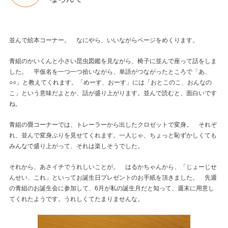
並んで絵本コーナー。 なにやら、いいながらページをめくります。
青組のかいくんと小さい昆虫図鑑を見ながら、椅子に並んで座って話をしま
した。 平仮名を一つ一つ拾いながら、単語がつながったところで「あ、
○○」と教えてくれます。「めーす、おーす」には「おとこのこ、おんなの
こ」という意味だよとか、話が盛り上がります。並んで読むと、面白いです
ね。
青組の畳コーナーでは、トレーラーから出したクロゼットで変身。 それぞ
れ、並んで変身ぶりを見せてくれます。一人じゃ、ちょっと恥ずかしくても
みんなで盛り上がって、それは楽しそうでした。
それから、あさイチでうれしいことが。 はるかちゃんから、「じょーじせ
んせい、これ」といってお誕生日プレゼントのお手紙を頂きました。 先週
の青組のお誕生会に参加して、6月が私の誕生月だと知って、週末に用意し
てくれたようです。うれしくてたまりませんな。