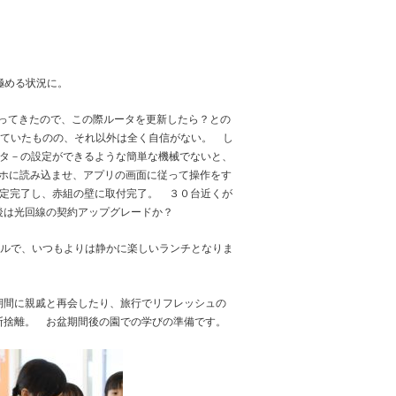
を極める状況に。
になってきたので、この際ルータを更新したら？との
きていたものの、それ以外は全く自信がない。 し
ータ－の設定ができるような簡単な機械でないと、
マホに読み込ませ、アプリの画面に従って操作をす
設定完了し、赤組の壁に取付完了。 ３０台近くが
後は光回線の契約アップグレードか？
ールで、いつもよりは静かに楽しいランチとなりま
期間に親戚と再会したり、旅行でリフレッシュの
断捨離。 お盆期間後の園での学びの準備です。