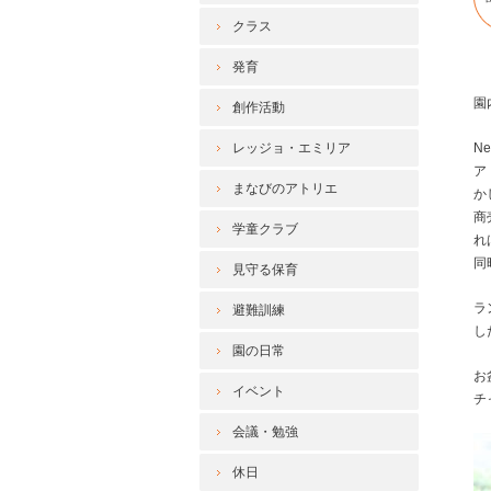
クラス
発育
園
創作活動
レッジョ・エミリア
N
ア
まなびのアトリエ
か
商
学童クラブ
れ
同
見守る保育
ラ
避難訓練
し
園の日常
お
イベント
チ
会議・勉強
休日