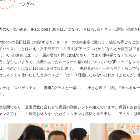
つぎへ
内のICT化が進み、iPad, Ipodも30台ほどになり、iMacも5台とネット環境が混雑
extBookの長田社長に相談すると、ルーターの技術進歩は激しく、値段も手ごろ
ドバイス。 とはいえ、文学部卒でこの辺りは”アップルだから”なんとか設定はで
し、ICTの進化はユーザー層の増加と同じ意味であり、つまり理科系でなくてもル
売にならないようで、推薦のあったルーターの箱の外についていたQRコードをス
ば、何のことはない1台目は５分で設定終了。 中継器のもう一台も同じくらいで
時にネットを使いだしたときのスピードは１９日週にならないとわかりませんが、
ンチは、スパゲッティ。 青組Aクラスと一緒に。 小さな声で、話して食べるル
た。
盆期間であり、登園児数に合わせて職員の勤務シフトを組んでいます。職員もお盆
ャンスです。 １週間お休みをいただくキッチンは清掃と天日干し。 アトリエは