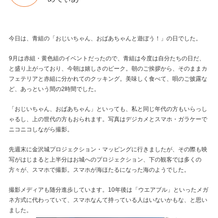
今日は、青組の「おじいちゃん、おばあちゃんと遊ぼう！」の日でした。
9月は赤組・黄色組のイベントだったので、青組は今度は自分たちの日だ、
と盛り上がっており、今朝は嬉しさのピーク。朝のご挨拶から、そのままカ
フェテリアと赤組に分かれてのクッキング。美味しく食べて、唄のご披露な
ど、あっという間の2時間でした。
「おじいちゃん、おばあちゃん」といっても、私と同じ年代の方もいらっし
ゃるし、上の世代の方もおられます。写真はデジカメとスマホ・ガラケーで
ニコニコしながら撮影。
先週末に金沢城プロジェクション・マッピングに行きましたが、その際も映
写がはじまると上半分はお城へのプロジェクション、下の観客では多くの
方々が、スマホで撮影。スマホが海ほたるになった海のようでした。
撮影メディアも随分進歩しています。10年後は「ウエアブル」といったメガ
ネ方式に代わっていて、スマホなんて持っている人はいないかもな、と思い
ました。