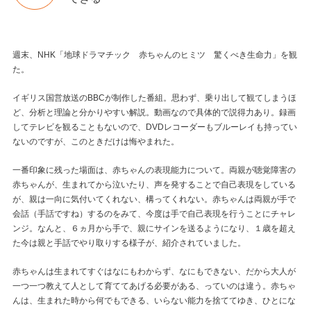
週末、NHK「地球ドラマチック 赤ちゃんのヒミツ 驚くべき生命力」を観
た。
イギリス国営放送のBBCが制作した番組。思わず、乗り出して観てしまうほ
ど、分析と理論と分かりやすい解説。動画なので具体的で説得力あり。録画
してテレビを観ることもないので、DVDレコーダーもブルーレイも持ってい
ないのですが、このときだけは悔やまれた。
一番印象に残った場面は、赤ちゃんの表現能力について。両親が聴覚障害の
赤ちゃんが、生まれてから泣いたり、声を発することで自己表現をしている
が、親は一向に気付いてくれない、構ってくれない。赤ちゃんは両親が手で
会話（手話ですね）するのをみて、今度は手で自己表現を行うことにチャレ
ンジ。なんと、６ヵ月から手で、親にサインを送るようになり、１歳を超え
た今は親と手話でやり取りする様子が、紹介されていました。
赤ちゃんは生まれてすぐはなにもわからず、なにもできない、だから大人が
一つ一つ教えて人として育ててあげる必要がある、っていのは違う。赤ちゃ
んは、生まれた時から何でもできる、いらない能力を捨ててゆき、ひとにな