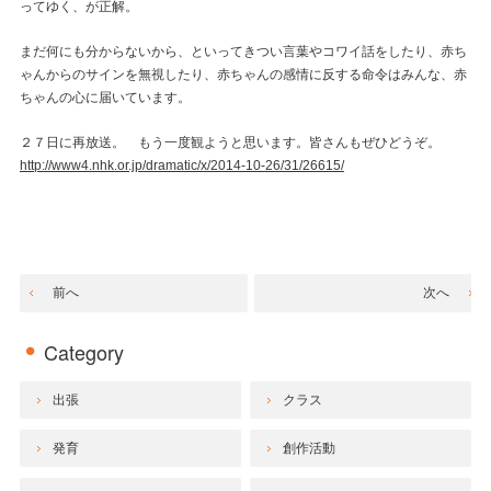
ってゆく、が正解。
まだ何にも分からないから、といってきつい言葉やコワイ話をしたり、赤ち
ゃんからのサインを無視したり、赤ちゃんの感情に反する命令はみんな、赤
ちゃんの心に届いています。
２７日に再放送。 もう一度観ようと思います。皆さんもぜひどうぞ。
http://www4.nhk.or.jp/dramatic/x/2014-10-26/31/26615/
前へ
次へ
Category
出張
クラス
発育
創作活動