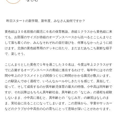
昨日スタートの新学期、新年度、みなさん如何ですか？
黄色組は３０名前後の園児に６名の保育教諭。赤組１クラスから黄色組に来
ても、お部屋のサイズが赤組のオープンスペースから比べるとこじんまりと
して落ち着くのか、みんなそれぞれの並行遊びを、何事もなかったように続
けます。北側の黄色組専用のデッキに出たり、まだまだあちこち新鮮な様子
で、楽しそう。
こじんまりとした黄色で１年を過ごした３０名は、今度は年上２クラスがす
でに占拠するオープンスペースの青組に進出するわけで、毎年中にはその空
間や年上のクラスメイトとの関係つくりに時間がかかる園児が数人います。
この馴染んでゆく過程で、いろんなルールやしきたりを感じて、真似して、
従って、そして成長するのが異年齢児保育の最大の特徴。小中高は同年齢で
すが、それ以降はもちろん異年齢社会。異年齢との「なじみ」の過程を経験
しないまま、小中高に進むと、異年齢との「なじみ方」の練習はなしのま
ま、実社会に出ることになってしまいます。この意味から、学童やサッカー
などのクラブが小中高生の心の育ちにとって意味が深いことがわかります。