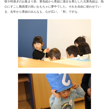
朝９時過ぎのお集まり前、黄色組から青組に進出を果たした元黄色組は、熱
心にすこし難易度の高いおもちゃに夢中でした。それを自由に使わせてい
る、去年から青組のみんなも、心が広い。「和」ですな。