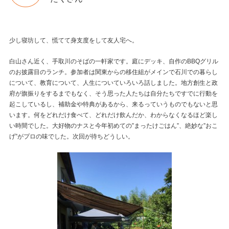
少し寝坊して、慌てて身支度をして友人宅へ。
白山さん近く、手取川のそばの一軒家です。庭にデッキ、自作のBBQグリル
のお披露目のランチ。参加者は関東からの移住組がメインで石川での暮らし
について、教育について、人生についていろいろ話しました。地方創生と政
府が旗振りをするまでもなく、そう思った人たちは自分たちですでに行動を
起こしているし、補助金や特典があるから、来るっていうものでもないと思
います。何をどれだけ食べて、どれだけ飲んだか、わからなくなるほど楽し
い時間でした。大好物のナスと今年初めての”まったけごはん”、絶妙な”おこ
げ”がプロの味でした。次回が待ちどうしい。