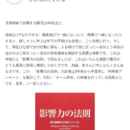
兄弟姉妹で在園する園児は40名ほど。
赤組は１Fなのですが、園庭遊びで一緒になったり、降園で一緒になったり
すると、嬉しそうに年上は年下の手助けを自然に、ごく自然に行う。そし
て、満足げな顔で次の行動に移る。人を助けて役に立った＝自分とう存在が
ほかの人に役立った＝自分の存在価値を確認する貴重な体験です。これは、
本能だと「影響力の法則」で読みましたが、これはいろんな場面で園児が、
とても素直に表現し獲得してゆく力です。勿論、皆さんに中にもたくさんあ
る力です。この 「影響力の法則」の訳者は3年前から年度末に「利用者ア
ンケート」を集計して、9月に「チーム和光」の研修を行っている高島さん
です。是非、ご一読ください。