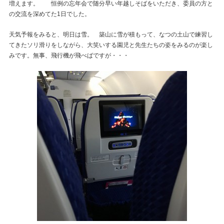
増えます。 恒例の忘年会で随分早い年越しそばをいただき、委員の方と
の交流を深めてた1日でした。
天気予報をみると、明日は雪。 築山に雪が積もって、なつの土山で練習し
てきたソリ滑りをしながら、大笑いする園児と先生たちの姿をみるのが楽し
みです。無事、飛行機が飛べばですが・・・