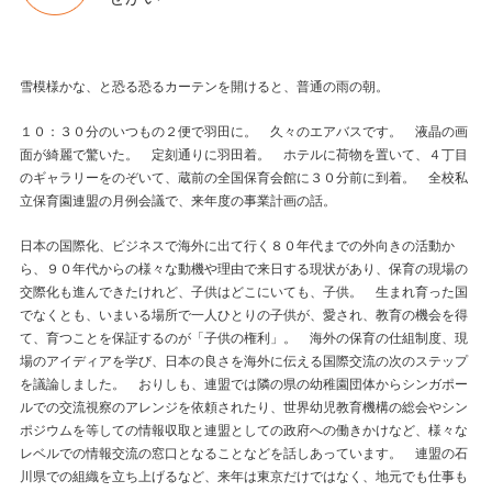
雪模様かな、と恐る恐るカーテンを開けると、普通の雨の朝。
１０：３０分のいつもの２便で羽田に。 久々のエアバスです。 液晶の画
面が綺麗で驚いた。 定刻通りに羽田着。 ホテルに荷物を置いて、４丁目
のギャラリーをのぞいて、蔵前の全国保育会館に３０分前に到着。 全校私
立保育園連盟の月例会議で、来年度の事業計画の話。
日本の国際化、ビジネスで海外に出て行く８０年代までの外向きの活動か
ら、９０年代からの様々な動機や理由で来日する現状があり、保育の現場の
交際化も進んできたけれど、子供はどこにいても、子供。 生まれ育った国
でなくとも、いまいる場所で一人ひとりの子供が、愛され、教育の機会を得
て、育つことを保証するのが「子供の権利」。 海外の保育の仕組制度、現
場のアイディアを学び、日本の良さを海外に伝える国際交流の次のステップ
を議論しました。 おりしも、連盟では隣の県の幼稚園団体からシンガポー
ルでの交流視察のアレンジを依頼されたり、世界幼児教育機構の総会やシン
ポジウムを等しての情報収取と連盟としての政府への働きかけなど、様々な
レベルでの情報交流の窓口となることなどを話しあっています。 連盟の石
川県での組織を立ち上げるなど、来年は東京だけではなく、地元でも仕事も