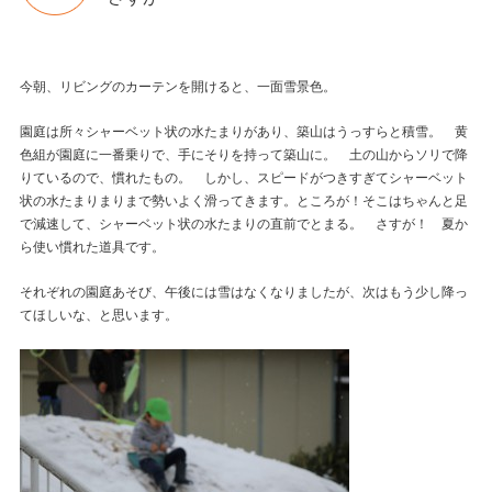
今朝、リビングのカーテンを開けると、一面雪景色。
園庭は所々シャーベット状の水たまりがあり、築山はうっすらと積雪。 黄
色組が園庭に一番乗りで、手にそりを持って築山に。 土の山からソリで降
りているので、慣れたもの。 しかし、スピードがつきすぎてシャーベット
状の水たまりまりまで勢いよく滑ってきます。ところが！そこはちゃんと足
で減速して、シャーベット状の水たまりの直前でとまる。 さすが！ 夏か
ら使い慣れた道具です。
それぞれの園庭あそび、午後には雪はなくなりましたが、次はもう少し降っ
てほしいな、と思います。