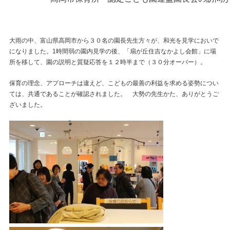
大雨の中、富山県高岡市から３０名の園長先生方々が、和光を見学においで
になりました。1時間弱の園内見学の後、「扇が丘住吉なかよし会館」に場
所を移して、園の説明と質疑応答を１２時半まで（３０分オーバー）。
保育の理念、アプローチは違えど、こどもの最善の利益を求める姿勢につい
ては、共通であることが確認されました。 大勢の先生かた、ありがとうご
ざいました。