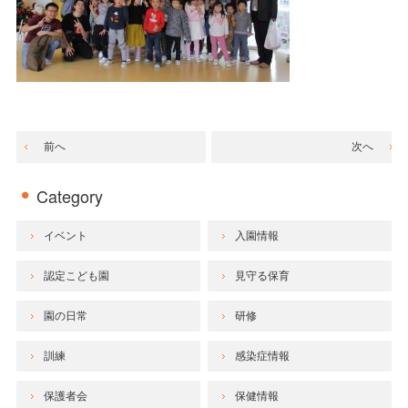
前へ
次へ
Category
イベント
入園情報
認定こども園
見守る保育
園の日常
研修
訓練
感染症情報
保護者会
保健情報