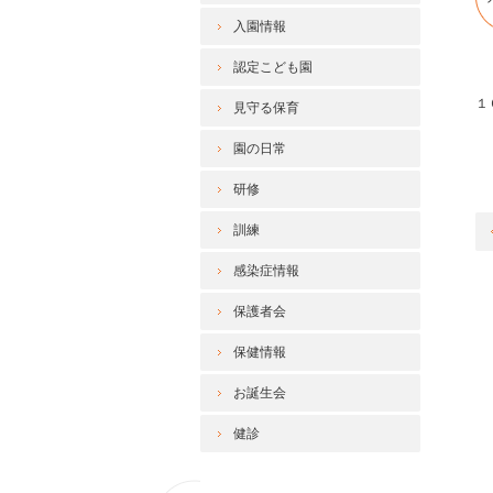
入園情報
認定こども園
１
見守る保育
園の日常
研修
訓練
感染症情報
保護者会
保健情報
お誕生会
健診