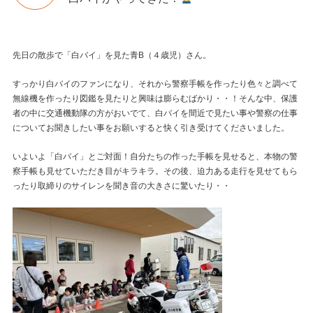
先日の散歩で「白バイ」を見た青B（４歳児）さん。
すっかり白バイのファンになり、それから警察手帳を作ったり色々と調べて
無線機を作ったり図鑑を見たりと興味は膨らむばかり・・！そんな中、保護
者の中に交通機動隊の方がおいでて、白バイを間近で見たい事や警察の仕事
についてお聞きしたい事をお願いすると快く引き受けてくださいました。
いよいよ「白バイ」とご対面！自分たちの作った手帳を見せると、本物の警
察手帳も見せていただき目がキラキラ。その後、迫力ある走行を見せてもら
ったり取締りのサイレンを聞き音の大きさに驚いたり・・