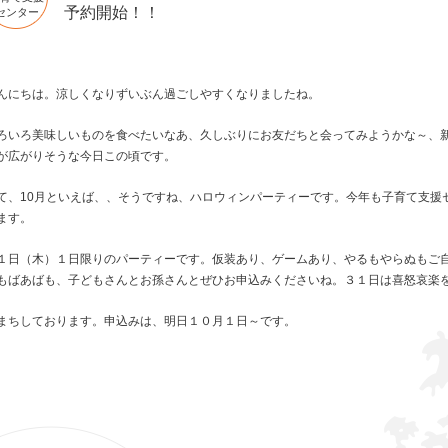
予約開始！！
センター
んにちは。涼しくなりずいぶん過ごしやすくなりましたね。
ろいろ美味しいものを食べたいなあ、久しぶりにお友だちと会ってみようかな～、
が広がりそうな今日この頃です。
て、10月といえば、、そうですね、ハロウィンパーティーです。今年も子育て支援
ます。
１日（木）１日限りのパーティーです。仮装あり、ゲームあり、やるもやらぬもご
もばあばも、子どもさんとお孫さんとぜひお申込みくださいね。３１日は喜怒哀楽
まちしております。申込みは、明日１０月１日～です。