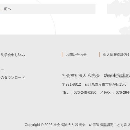
前へ
お問い合わせ
個人情報保護方
と見学会申し込み
ター
社会福祉法人 和光会
幼保連携型認
表のダウンロード
〒921-8812 石川県野々市市扇が丘15-5
TEL ： 076-248-6250 ／ FAX ： 076-294
Copyright © 2026 社会福祉法人 和光会 幼保連携型認定こども園 和光 