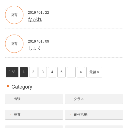
2019 / 01 / 22
発育
ながれ
2019 / 01 / 09
発育
しょく
1 / 8
1
2
3
4
5
...
»
最後 »
Category
出張
クラス
発育
創作活動